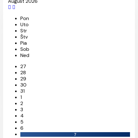
August 2026
Pon
Uto
Str
Štv
Pia
24
10
12
Sob
Ned
27
28
29
30
31
1
2
3
4
5
6
7