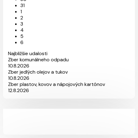
31
1
2
3
4
5
6
Najbližšie udalosti
Zber komunálneho odpadu
10.8.2026
Zber jedlých olejov a tukov
10.8.2026
Zber plastov, kovov a nápojových kartónov
12.8.2026