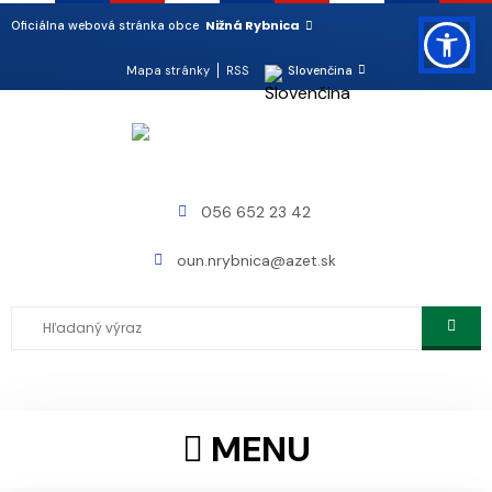
Nižná Rybnica
Oficiálna webová stránka obce
Mapa stránky
RSS
Slovenčina
056 652 23 42
oun.nrybnica@azet.sk
MENU