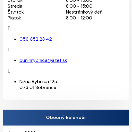
Utorok
8:00 - 15:00
Streda
8:00 - 15:00
Štvrtok
Nestránkový deň
Piatok
8:00 - 12:00
056 652 23 42
oun.nrybnica@azet.sk
Nižná Rybnica 125
073 01 Sobrance
Obecný kalendár