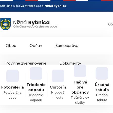
Nižná Rybnica
Oficiálna webová stránka obce
05
Obec
Občan
Samospráva
Povinné zverejňovanie
Dokumenty
Kontakt
Tlačivá
Triedenie
Úradná
Fotogaléria
Cintorín
pre
odpadu
tabuľa
občanov
Fotogaléria
Hrobové
Triedenie
Úradná
obce
miesta
Tlačivá a e-
odpadu
tabuľa
služby